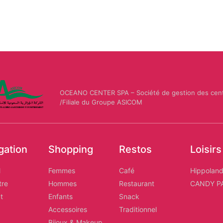
OCEANO CENTER SPA – Société de gestion des cen
/Filiale du Groupe ASICOM
gation
Shopping
Restos
Loisirs
l
Femmes
Café
Hippolan
tre
Hommes
Restaurant
CANDY P
t
Enfants
Snack
Accessoires
Traditionnel
Bijoux & Makeup