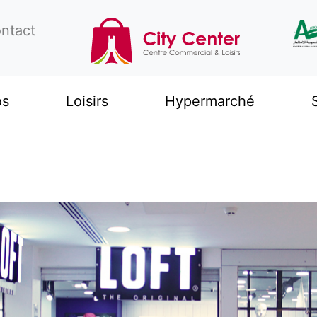
ntact
os
Loisirs
Hypermarché