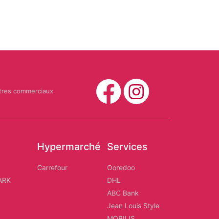
tres commerciaux
Hypermarché
Services
d
Carrefour
Ooredoo
ARK
DHL
ABC Bank
Jean Louis Style
MOBILIS