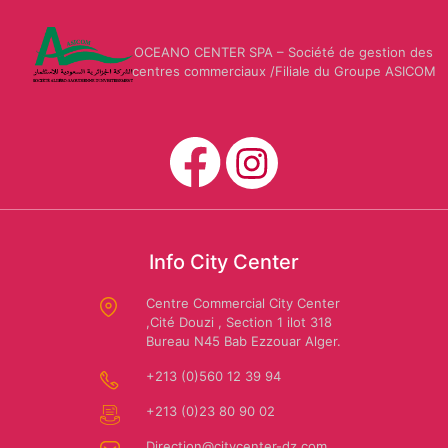
Mario
OCEANO CENTER SPA – Société de gestion des
CARWASH
Us
centres commerciaux /Filiale du Groupe ASICOM
Dessuti
Polo
Assn
SAFAR
EL
AMIR:
Amira
Location
Riaa
Info City Center
de
Centre Commercial City Center
voiture
,Cité Douzi , Section 1 ilot 318
Bureau N45 Bab Ezzouar Alger.
+213 (0)560 12 39 94
Autochrono
+213 (0)23 80 90 02
Direction@citycenter-dz.com