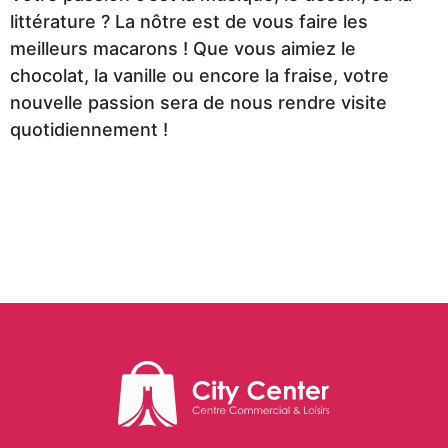
Make
Style
Us
TIME
Luxury
Kingdom
littérature ? La nôtre est de vous faire les
Athlete’s
up
Polo
GALLERY
Donuts
meilleurs macarons ! Que vous aimiez le
Foot
Vaquetillas
Assn
chocolat, la vanille ou encore la fraise, votre
MOBILIS
nouvelle passion sera de nous rendre visite
Home
VAPO
Passion
quotidiennement !
Greyder
LC
Okaidi
CLOPE
Macaron
Parfum
CITY
Waikiki
TOURS
Colin's
AGENCE
TORNADO
Tech
Us
DE
CHIPS
Polo
VOYAGE
Vaquetillas
Assn
CITY
LC
Jakamen
PHARM
Waikiki