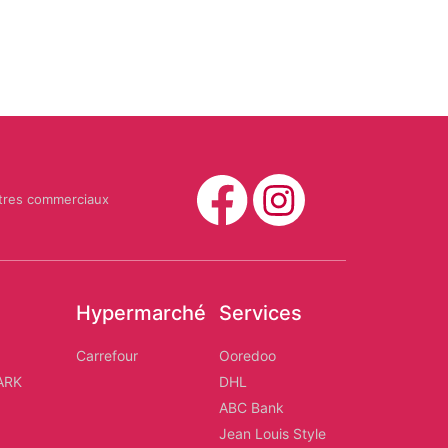
tres commerciaux
Hypermarché
Services
d
Carrefour
Ooredoo
ARK
DHL
ABC Bank
Jean Louis Style