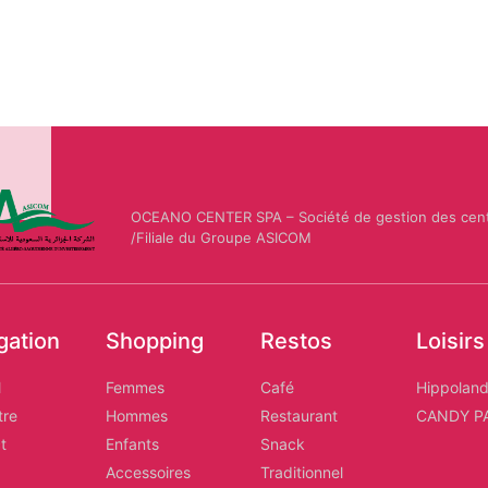
OCEANO CENTER SPA – Société de gestion des cen
/Filiale du Groupe ASICOM
gation
Shopping
Restos
Loisirs
l
Femmes
Café
Hippolan
tre
Hommes
Restaurant
CANDY P
t
Enfants
Snack
Accessoires
Traditionnel