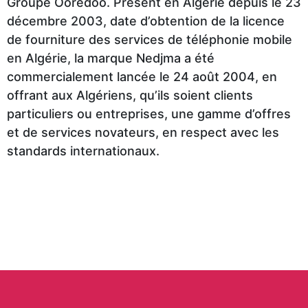
Make
Groupe Ooredoo. Présent en Algérie depuis le 23
Style
Us
TIME
Luxury
Kingdom
Athlete’s
décembre 2003, date d’obtention de la licence
up
Polo
GALLERY
Donuts
de fourniture des services de téléphonie mobile
Foot
Vaquetillas
Assn
en Algérie, la marque Nedjma a été
MOBILIS
Home
commercialement lancée le 24 août 2004, en
VAPO
Passion
offrant aux Algériens, qu’ils soient clients
Greyder
LC
Okaidi
CLOPE
Macaron
particuliers ou entreprises, une gamme d’offres
Parfum
CITY
Waikiki
et de services novateurs, en respect avec les
TOURS
standards internationaux.
Colin's
AGENCE
TORNADO
Tech
Us
DE
CHIPS
Polo
VOYAGE
Vaquetillas
Assn
CITY
LC
Jakamen
PHARM
Waikiki