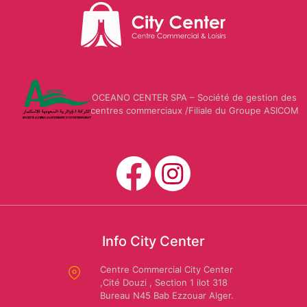
Mario
CARWASH
Us
Dessuti
Polo
Assn
OCEANO CENTER SPA – Société de gestion des
SAFAR
centres commerciaux /Filiale du Groupe ASICOM
EL
AMIR:
Amira
Location
Riaa
de
voiture
Info City Center
Autochrono
Centre Commercial City Center
,Cité Douzi , Section 1 ilot 318
Bureau N45 Bab Ezzouar Alger.