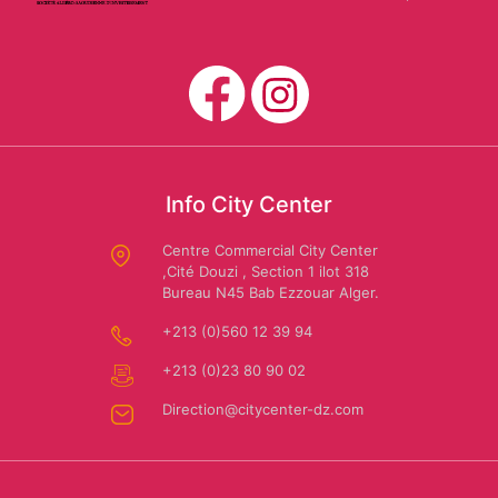
Mario
CARWASH
Us
Dessuti
Polo
Assn
SAFAR
EL
Info City Center
AMIR:
Amira
Centre Commercial City Center
Location
,Cité Douzi , Section 1 ilot 318
Riaa
Bureau N45 Bab Ezzouar Alger.
de
+213 (0)560 12 39 94
voiture
+213 (0)23 80 90 02
Direction@citycenter-dz.com
Autochrono