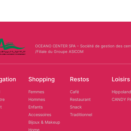
OCEANO CENTER SPA – Société de gestion des cen
/Filiale du Groupe ASICOM
gation
Shopping
Restos
Loisirs
l
Femmes
Café
Hippolan
tre
Hommes
Restaurant
CANDY P
t
Enfants
Snack
Accessoires
Traditionnel
Bijoux & Makeup
Home