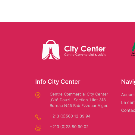
Mario
CARWASH
Us
Dessuti
Polo
Assn
SAFAR
EL
AMIR:
Amira
Location
Riaa
Info City Center
Navi
de
voiture
Centre Commercial City Center
Accuei
,Cité Douzi , Section 1 ilot 318
Le cen
Bureau N45 Bab Ezzouar Alger.
Contac
+213 (0)560 12 39 94
Autochrono
+213 (0)23 80 90 02