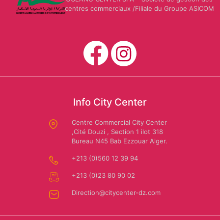
centres commerciaux /Filiale du Groupe ASICOM
Mario
CARWASH
Us
Dessuti
Polo
Assn
SAFAR
EL
Info City Center
AMIR:
Amira
Location
Riaa
Centre Commercial City Center
,Cité Douzi , Section 1 ilot 318
de
Bureau N45 Bab Ezzouar Alger.
voiture
+213 (0)560 12 39 94
+213 (0)23 80 90 02
Direction@citycenter-dz.com
Autochrono