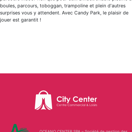
Make
Style
Us
TIME
Luxury
Kingdom
boules, parcours, toboggan, trampoline et plein d'autres
Athlete’s
up
Polo
GALLERY
Donuts
surprises vous y attendent. Avec Candy Park, le plaisir de
Foot
Vaquetillas
jouer est garantit !
Assn
MOBILIS
Home
VAPO
Passion
Greyder
LC
Okaidi
CLOPE
Macaron
Parfum
CITY
Waikiki
TOURS
Colin's
AGENCE
TORNADO
Tech
Us
DE
CHIPS
Polo
VOYAGE
Vaquetillas
Assn
CITY
LC
Jakamen
PHARM
Waikiki
OCEANO CENTER SPA – Société de gestion des