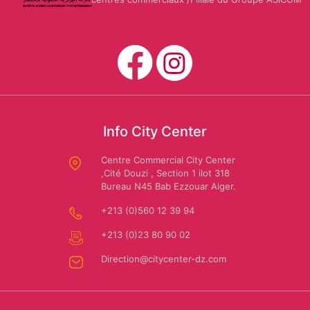
Mario
CARWASH
Us
Dessuti
Polo
Assn
SAFAR
EL
Info City Center
AMIR:
Amira
Centre Commercial City Center
Location
Riaa
,Cité Douzi , Section 1 ilot 318
Bureau N45 Bab Ezzouar Alger.
de
+213 (0)560 12 39 94
voiture
+213 (0)23 80 90 02
Direction@citycenter-dz.com
Autochrono