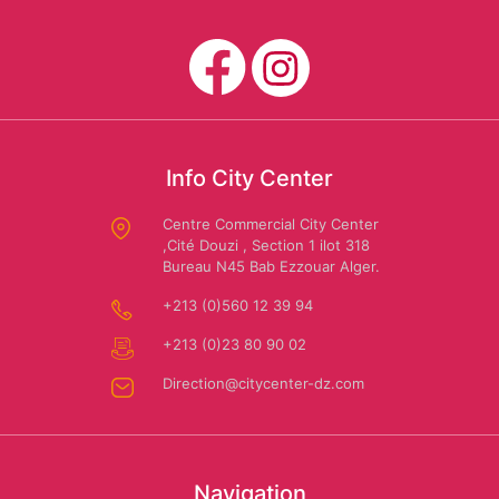
Mario
CARWASH
Us
Dessuti
Polo
Assn
SAFAR
Info City Center
EL
Centre Commercial City Center
AMIR:
Amira
,Cité Douzi , Section 1 ilot 318
Bureau N45 Bab Ezzouar Alger.
Location
Riaa
+213 (0)560 12 39 94
de
voiture
+213 (0)23 80 90 02
Direction@citycenter-dz.com
Autochrono
Navigation