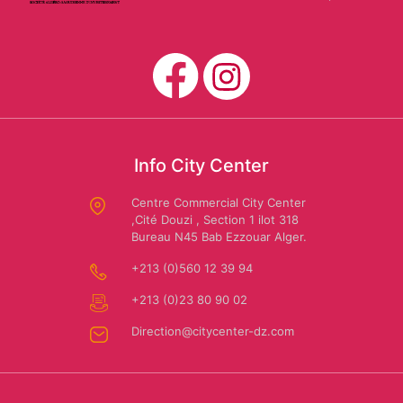
Mario
CARWASH
Us
Dessuti
Polo
Assn
SAFAR
EL
Info City Center
AMIR:
Amira
Centre Commercial City Center
Location
,Cité Douzi , Section 1 ilot 318
Riaa
Bureau N45 Bab Ezzouar Alger.
de
+213 (0)560 12 39 94
voiture
+213 (0)23 80 90 02
Direction@citycenter-dz.com
Autochrono