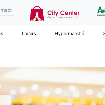
ntact
os
Loisirs
Hypermarché