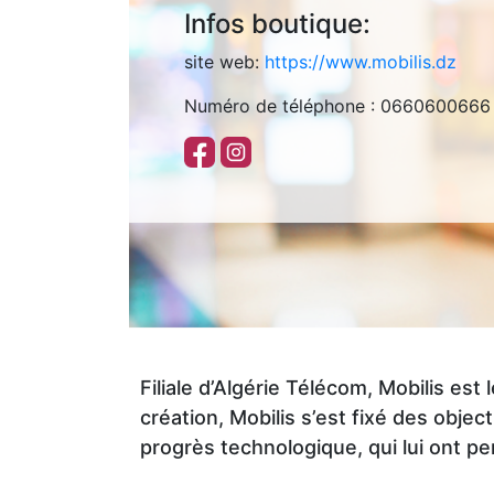
Make
Style
Us
TIME
Luxury
Kingdom
Infos boutique:
Athlete’s
up
Polo
GALLERY
Donuts
site web:
https://www.mobilis.dz
Foot
Vaquetillas
Assn
MOBILIS
Numéro de téléphone : 0660600666
Home
VAPO
Passion
Greyder
LC
Okaidi
CLOPE
Macaron
Parfum
CITY
Waikiki
TOURS
Colin's
AGENCE
TORNADO
Tech
Us
DE
CHIPS
Polo
VOYAGE
Vaquetillas
Assn
Filiale d’Algérie Télécom, Mobilis e
création, Mobilis s’est fixé des objectif
CITY
LC
progrès technologique, qui lui ont pe
Jakamen
PHARM
Waikiki