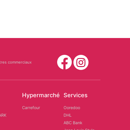
tres commerciaux
Hypermarché
Services
d
Carrefour
Ooredoo
ARK
DHL
ABC Bank