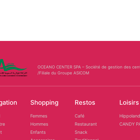
OCEANO CENTER SPA – Société de gestion des cen
/Filiale du Groupe ASICOM
gation
Shopping
Restos
Loisirs
l
Femmes
Café
Hippolan
tre
Hommes
Restaurant
CANDY P
t
Enfants
Snack