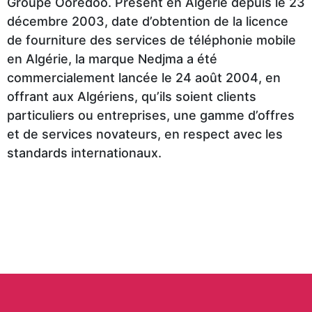
Make
Groupe Ooredoo. Présent en Algérie depuis le 23
Style
Us
TIME
Luxury
Kingdom
Athlete’s
décembre 2003, date d’obtention de la licence
up
Polo
GALLERY
Donuts
de fourniture des services de téléphonie mobile
Foot
Vaquetillas
Assn
en Algérie, la marque Nedjma a été
MOBILIS
Home
commercialement lancée le 24 août 2004, en
VAPO
Passion
offrant aux Algériens, qu’ils soient clients
Greyder
LC
Okaidi
CLOPE
Macaron
particuliers ou entreprises, une gamme d’offres
Parfum
CITY
Waikiki
et de services novateurs, en respect avec les
TOURS
standards internationaux.
Colin's
AGENCE
TORNADO
Tech
Us
DE
CHIPS
Polo
VOYAGE
Vaquetillas
Assn
CITY
LC
Jakamen
PHARM
Waikiki