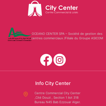
Mario
CARWASH
Us
Dessuti
Polo
Assn
OCEANO CENTER SPA – Société de gestion des
SAFAR
centres commerciaux /Filiale du Groupe ASICOM
EL
AMIR:
Amira
Location
Riaa
de
voiture
Info City Center
Autochrono
Centre Commercial City Center
,Cité Douzi , Section 1 ilot 318
Bureau N45 Bab Ezzouar Alger.