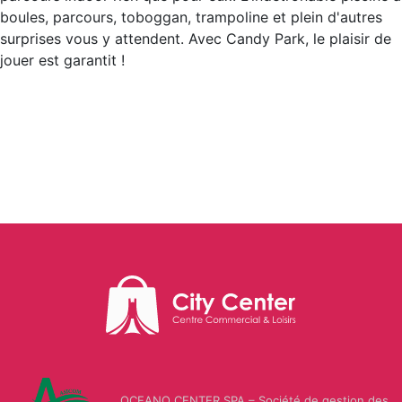
Make
Style
Us
TIME
Luxury
Kingdom
boules, parcours, toboggan, trampoline et plein d'autres
Athlete’s
up
Polo
GALLERY
Donuts
surprises vous y attendent. Avec Candy Park, le plaisir de
Foot
Vaquetillas
jouer est garantit !
Assn
MOBILIS
Home
VAPO
Passion
Greyder
LC
Okaidi
CLOPE
Macaron
Parfum
CITY
Waikiki
TOURS
Colin's
AGENCE
TORNADO
Tech
Us
DE
CHIPS
Polo
VOYAGE
Vaquetillas
Assn
CITY
LC
Jakamen
PHARM
Waikiki
OCEANO CENTER SPA – Société de gestion des