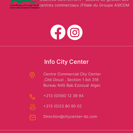
centres commerciaux /Filiale du Groupe ASICOM
Mario
CARWASH
Us
Dessuti
Polo
Assn
SAFAR
EL
Info City Center
AMIR:
Amira
Location
Riaa
Centre Commercial City Center
,Cité Douzi , Section 1 ilot 318
de
Bureau N45 Bab Ezzouar Alger.
voiture
+213 (0)560 12 39 94
+213 (0)23 80 90 02
Direction@citycenter-dz.com
Autochrono